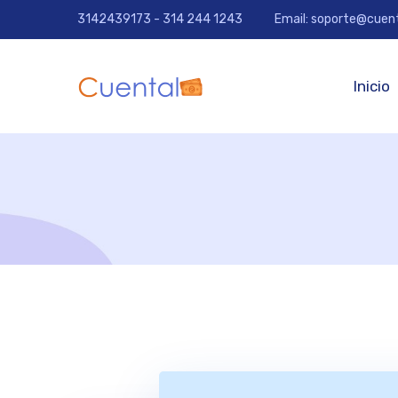
3142439173 - 314 244 1243
Email: soporte@cuen
Inicio